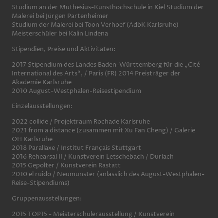
Studium an der Muthesius-Kunsthochschule in Kiel Studium der
Malerei bei Jürgen Partenheimer
Studium der Malerei bei Toon Verhoef (AdbK Karlsruhe)
Meisterschüler bei Kalin Lindena
Stipendien, Preise und Aktivitäten:
2017 Stipendium des Landes Baden-Württemberg für die „Cité
International des Arts“, / Paris (FR) 2014 Preisträger der
Akademie Karlsruhe
2010 August-Westphalen-Reisestipendium
Einzelausstellungen:
2022 collide / Projektraum Rochade Karlsruhe
2021 from a distance (zusammen mit Xu Fan Cheng) / Galerie
OH Karlsruhe
2018 Parallaxe / Institut Français Stuttgart
2016 Rehearsal II / Kunstverein Letschebach / Durlach
2015 Gepolter / Kunstverein Rastatt
2010 el ruido / Neumünster (anlässlich des August-Westphalen-
Reise-Stipendiums)
Gruppenausstellungen:
2015 TOP15 - Meisterschülerausstellung / Kunstverein