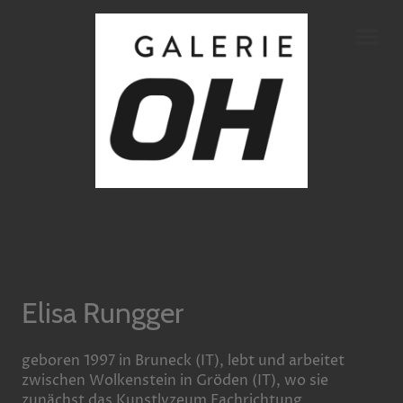
Elisa Rungger
geboren 1997 in Bruneck (IT), lebt und arbeitet
zwischen Wolkenstein in Gröden (IT), wo sie
zunächst das Kunstlyzeum Fachrichtung